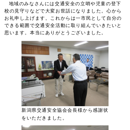
地域のみなさんには交通安全の立哨や児童の登下
2026.05.28
校の見守りなどで大変お世話になりました。心から
２０２５年の活動報告をアップしました。
お礼申し上げます。これからは一市民として自分の
できる範囲で交通安全活動に取り組んでいきたいと
2025.11.25
思います。本当にありがとうございました。
上越市板倉区敬老のつどいに来賓として出席しました。
2025.11.25
上越市筒方（どうがた）新そばまつりに行ってきました。
2025.11.11
上越魚沼地域振興快速道路（上沼道：じょうぬまどう）建
設の現地見学会に参加しました。
2025.11.11
「主要地方道（県道）新井柿崎線整備促進議員連盟」で新
潟県庁で整備要望を実施
新潟県交通安全協会会長様から感謝状
をいただきました。
2025.01.18
板倉新成人の集いにお招きいただきました。