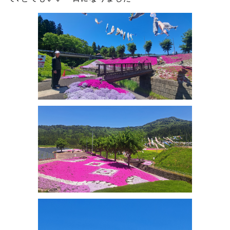
加賀・越後交流市民会議が発足しました。
2022.11.07
板倉ふれあい祭り３年ぶり開催
2022.08.31
令和４年度上越市総合防災訓練
2022.08.27
地域おこしの防災訓練に参加しました。
2022.08.27
「なおえつうみまちアート」のオープニングに行ってきま
した。
2022.08.18
板倉区「北の山（きたのやま）」で地域のみなさんとソバ
の種まきをしました。
2022.08.06
板倉区の元気なゲートボーラーの皆様