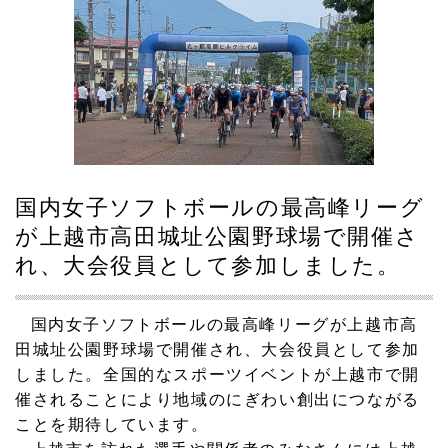
2023.11.19
頑張れ！地域の消防団
2023.11.10
板倉ふれあい祭り
2023.10.11
板倉区敬老会に来賓として出席
国内女子ソフトボールの最高峰リーグ
2023.08.18
スピード感を持って、やれることは何でもやる!!
が上越市高田城址公園野球場で開催さ
れ、大会役員として参加しました。
2023.08.12
県道・河川・砂防に関する整備要望会を実施しました。
国内女子ソフトボールの最高峰リーグが上越市高
2023.08.09
田城址公園野球場で開催され、大会役員として参加
そばの種まきに参加しました。
しました。全国的なスポーツイベントが上越市で開
催されることにより地域のにぎわい創出につながる
2023.07.22
ことを期待しています。
夏の交通事故防止運動が始まりました。