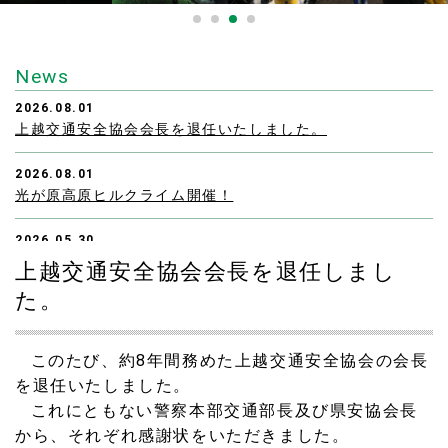
News
2026.08.01
上越交通安全協会会長を退任いたしました。
2026.08.01
光が原高原ヒルクライム開催！
2026.05.30
国内女子ソフトボールの最高峰リーグが上越市高田城址公
上越交通安全協会会長を退任しまし
園野球場で開催され、大会役員として参加しました。
た。
2026.05.28
地域のみなさんと地元の中学生が植えはじめた芝桜と春祭
このたび、約
8
年間務めた上越交通安全協会の会長
り
を退任いたしました。
これにともない警察本部交通部長及び県安協会長
2026.05.28
から、それぞれ感謝状をいただきました。
上越市立板倉小学校の運動会に来賓として参加しました。