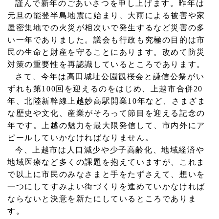
謹んで新年のごあいさつを申し上げます。昨年は
元旦の能登半島地震に始まり、大雨による被害や家
屋密集地での火災が相次いで発生するなど災害の多
い一年でありました。議会も行政も究極の目的は市
民の生命と財産を守ることにあります。改めて防災
対策の重要性を再認識しているところであります。
さて、今年は高田城址公園観桜会と謙信公祭がい
ずれも第
100
回を迎えるのをはじめ、上越市合併
20
年、北陸新幹線上越妙高駅開業
10
年など、さまざま
な歴史や文化、産業がそろって節目を迎える記念の
年です。上越の魅力を最大限発信して、市内外にア
ピールしていかなければなりません。
今、上越市は人口減少や少子高齢化、地域経済や
地域医療など多くの課題を抱えていますが、これま
で以上に市民のみなさまと手をたずさえて、想いを
一つにしてすみよい街づくりを進めていかなければ
ならないと決意を新たにしているところでありま
す。