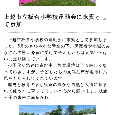
2022.06.18
郷津海岸清掃奉仕活動に参加しました。
上越市立板倉小学校運動会に来賓とし
て参加
2022.06.17
上越市消防団板倉方面隊総合訓練３年ぶりに実施
上越市板倉小学校の運動会に来賓として参加しま
2022.06.02
した。
5
月のさわやかな青空の下、保護者や地域のみ
女子ソフトボールの新リーグ「JDリーグ」が上越市で開催
なさんの思いを背に受けて子どもたちは元気いっぱ
されました。この大会でMVP選手へのプレゼンターも仰せ
いに走り回っています。
つかりました。
少子化が急速に進む中、教育環境は年々厳しくな
っていきますが、子どもたちの元気な声が地域に活
2022.05.25
会派久比岐野の動き 前上越市議会議長の飯塚 義隆氏が
気をもたらしてくれています。
お入りになり、渡辺 隆議員が副議長に就任しました。
歴史と教育のまち板倉の豊かな自然と人情に育ま
れて健やかに育ってほしいと心から願います。板倉
2022.05.16
っ子の未来に幸多かれ！
遅くなりました。２０２２年３月議会の内容です！
2022.05.16