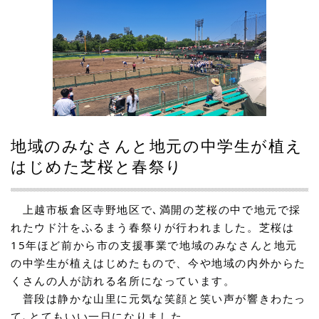
2023.02.12
会派「久比岐野」の視察
2023.01.23
板倉区賀詞交歓会であいさつをさせていただきました。
2023.01.22
「越後まほろば倶楽部」の設立集会に参加しました。
地域のみなさんと地元の中学生が植え
はじめた芝桜と春祭り
2023.01.16
上越市消防団板倉方面隊の出初式に参加しました。
　上越市板倉区寺野地区で､満開の芝桜の中で地元で採
2023.01.09
れたウド汁をふるまう春祭りが行われました。芝桜は
新年のご挨拶
15年ほど前から市の支援事業で地域のみなさんと地元
の中学生が植えはじめたもので、今や地域の内外からた
2022.12.29
にれい辰雄後援会板倉支部総会に出席しました。
くさんの人が訪れる名所になっています。
　普段は静かな山里に元気な笑顔と笑い声が響きわたっ
2022.11.16
て､とてもいい一日になりました