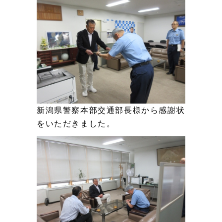
2024.11.07
二本木の鉄道まつりに行ってみました！
2024.10.13
上越市防災訓練に参加しました。
2024.08.18
上越市の中山間地 北の山でソバの種まき
新潟県警察本部交通部長様から感謝状
2024.08.18
県道河川砂防整備要望に出席
をいただきました。
2024.08.04
高田民謡流しに参加しました。（肖像の許可の関係で遅く
なりました）
2024.07.27
直江津大花火大会
2024.07.15