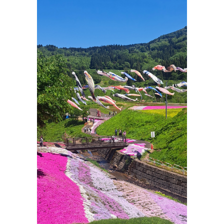
2022.08.02
新井柿崎線整備要望について
2022.08.02
上越市板倉区光が原高原で「難局打開の祈願祭」に参加し
ました。
2022.07.25
高田高校野球部OB会会長としてのコメントを追加しました
2022.07.25
上越交通安全協会会長としてのコメントを追加しました。
2022.07.14
上越市防犯の日に地元の小学校で登下校の交通安全と防犯
について話をしました。
2022.07.10
地元の小学校で講師を務めました。