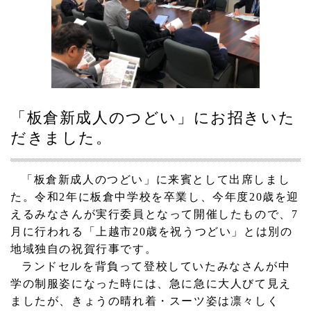
「板倉新成人のつどい」にお招きいた
だきました。
「板倉新成人のつどい」に来賓として出席しまし
た。令和
2
年に板倉中学校を卒業し、今年度
20
歳を迎
えるみなさんが実行委員となって開催したもので、
7
月に行われる「上越市
20
歳を祝うつどい」とは別の
地域独自の祝賀行事です。
ランドセルを背負って登校していたみなさんが中
学の制服姿になった時には、急に急に大人びて見え
ましたが、きょうの晴れ着・スーツ姿は凛々しく