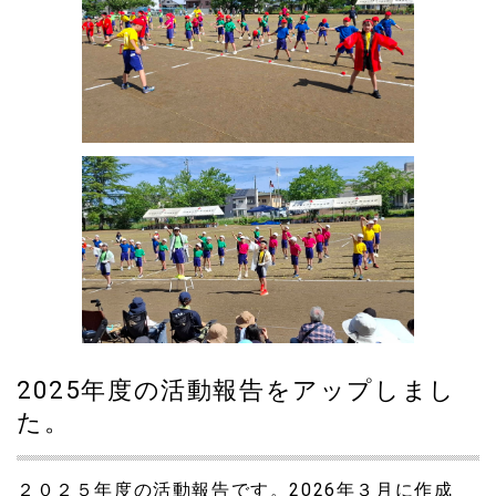
会派久比岐野に大島洋一議員がお入りになりました。
2022.03.26
橋本洋一市議会だより完成
2022.02.18
PR動画を制作しました。（You Tubeの動画の場所を間違
えておりました。）
2022.01.01
あけましておめでとうございます。新年のご挨拶を追加し
ました。
2021.05.29
市議会だよりをアップしました
2025年度の活動報告をアップしまし
2021.05.26
た。
ホームページが公開されました。
２０２５年度の活動報告です。2026年３月に作成