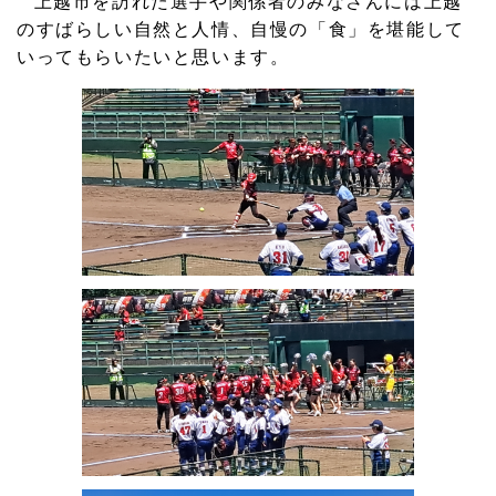
上越市を訪れた選手や関係者のみなさんには上越
2023.07.12
のすばらしい自然と人情、自慢の「食」を堪能して
板倉小学校で防犯講話をさせていただきました。
いってもらいたいと思います。
2023.06.29
会派「久比岐野」の視察で佐渡市に行ってきました。
2023.06.23
河川危険か所の現地調査
2023.06.05
交通安全チャリティショー
2023.04.25
やすらぎ荘芝桜まつりに是非お出かけください！！
2023.04.02
上越市の第三セクター再出発
2023.03.20
橋本 洋一市議会だより2022年度が完成しました。