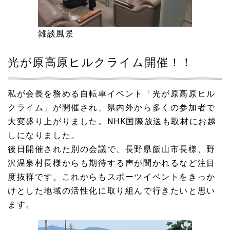
新潟県上越市板倉区で自転車まつりを開催しました！！
2024.07.09
雑談風景
新潟県上越市板倉区にスポーツクライミングの拠点完成
光が原高原ヒルクライム開催！！
2024.06.20
消防団のはしごのぼり
私が会長を務める自転車イベント「光が原高原ヒル
2024.05.29
クライム」が開催され、県内外から多くの参加者で
楡井辰雄県議会議長や地域の皆様とともに、板倉区別所地
大変盛り上がりました。NHK国際放送も取材にお越
内の地滑り防止施設の確認を行いました。
しになりました。
2024.02.27
後日開催された別の会議で、長野県飯山市長様、野
新井柿崎線 現地調査 楡井辰雄新潟県議会議長にお越し
沢温泉村長様からも期待する声が聞かれるなど注目
いただきました。
度抜群です。これからもスポーツイベントをきっか
けとした地域の活性化に取り組んで行きたいと思い
2023.12.04
上越老人福祉協会創立50周年、川室記念病院創立145周年
ます。
記念講演会に来賓として参加しました。